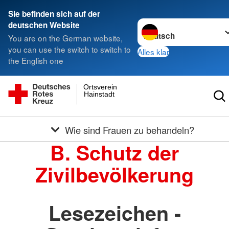
Sie befinden sich auf der
Sprache wechseln zu
deutschen Website
You are on the German website,
you can use the switch to switch to
Alles klar
the English one
Ortsverein
Hainstadt
Wie sind Frauen zu behandeln?
B. Schutz der
Zivilbevölkerung
Lesezeichen -