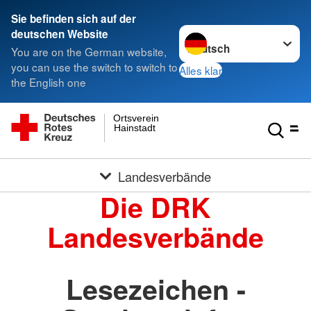
Sie befinden sich auf der
Sprache wechseln zu
deutschen Website
You are on the German website,
you can use the switch to switch to
Alles klar
the English one
Ortsverein
Hainstadt
Landesverbände
Die DRK
Landesverbände
Lesezeichen -