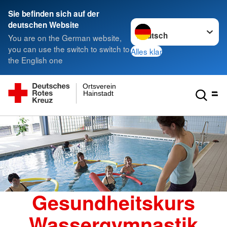
Sie befinden sich auf der
Sprache wechseln zu
deutschen Website
You are on the German website,
you can use the switch to switch to
Alles klar
the English one
Ortsverein
Hainstadt
Gesundheitskurs
Wassergymnastik