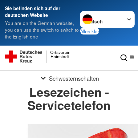
Sie befinden sich auf der
Sprache wechseln zu
deutschen Website
You are on the German website,
you can use the switch to switch to
Alles klar
the English one
Ortsverein
Hainstadt
Schwesternschaften
Lesezeichen -
Servicetelefon