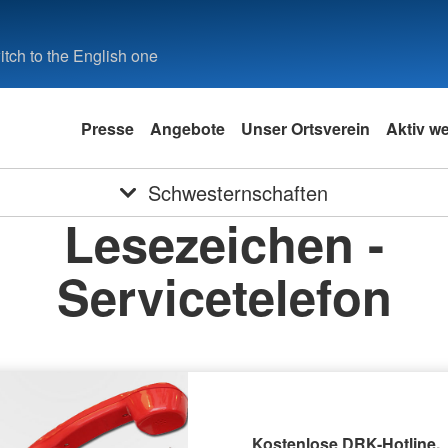
tch to the English one
Presse
Angebote
Unser Ortsverein
Aktiv w
Schwesternschaften
Lesezeichen -
Servicetelefon
Kostenlose DRK-Hotline.