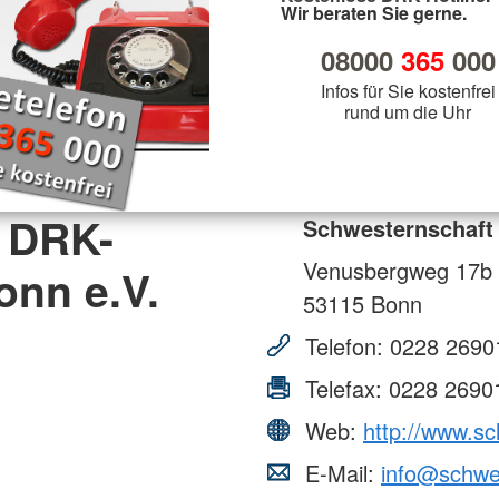
Wir beraten Sie gerne.
08000
365
000
Infos für Sie kostenfrei
rund um die Uhr
 DRK-
Schwesternschaft
Venusbergweg 17b
onn e.V.
53115
Bonn
Telefon:
0228 2690
Telefax:
0228 2690
Web:
http://www.s
E-Mail:
info@schwe