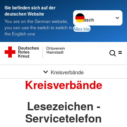
Sie befinden sich auf der
Sprache wechseln zu
deutschen Website
You are on the German website,
you can use the switch to switch to
Alles klar
the English one
Ortsverein
Hainstadt
Kreisverbände
Kreisverbände
Lesezeichen -
Servicetelefon