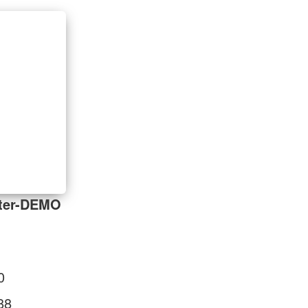
ster-DEMO
0
88