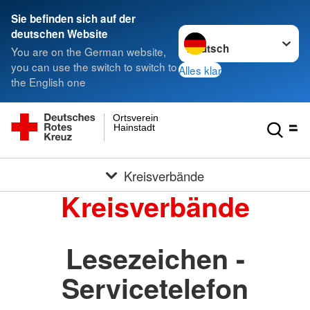
Sie befinden sich auf der
Sprache wechseln zu
deutschen Website
You are on the German website,
you can use the switch to switch to
Alles klar
the English one
Ortsverein
Hainstadt
Kreisverbände
Kreisverbände
Lesezeichen -
Servicetelefon