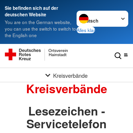
Sie befinden sich auf der
Sprache wechseln zu
deutschen Website
You are on the German website,
you can use the switch to switch to
Alles klar
the English one
Ortsverein
Hainstadt
Kreisverbände
Kreisverbände
Lesezeichen -
Servicetelefon