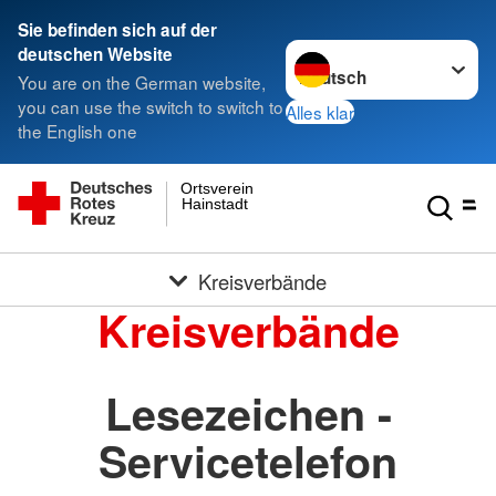
Sie befinden sich auf der
Sprache wechseln zu
deutschen Website
You are on the German website,
you can use the switch to switch to
Alles klar
the English one
Ortsverein
Hainstadt
Kreisverbände
Kreisverbände
Lesezeichen -
Servicetelefon