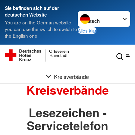
Sie befinden sich auf der
Sprache wechseln zu
deutschen Website
You are on the German website,
you can use the switch to switch to
Alles klar
the English one
Ortsverein
Hainstadt
Kreisverbände
Kreisverbände
Lesezeichen -
Servicetelefon