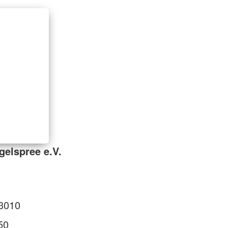
elspree e.V.
3010
50