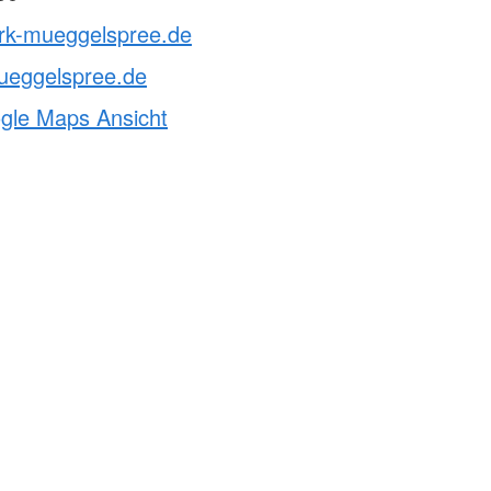
drk-mueggelspree.de
ueggelspree.de
ogle Maps Ansicht