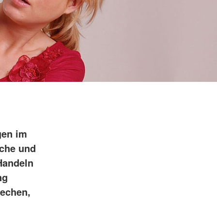
gen im
iche und
 Handeln
ng
rechen,