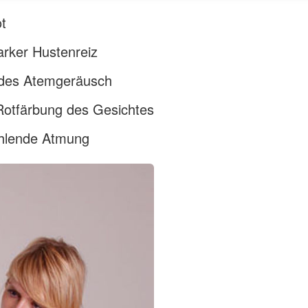
t
tarker Hustenreiz
ndes Atemgeräusch
Rotfärbung des Gesichtes
ehlende Atmung