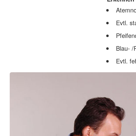
Atemno
Evtl. s
Pfeife
Blau- /
Evtl. f