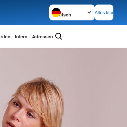
Sprache wechseln zu
Alles klar
erden
Intern
Adressen